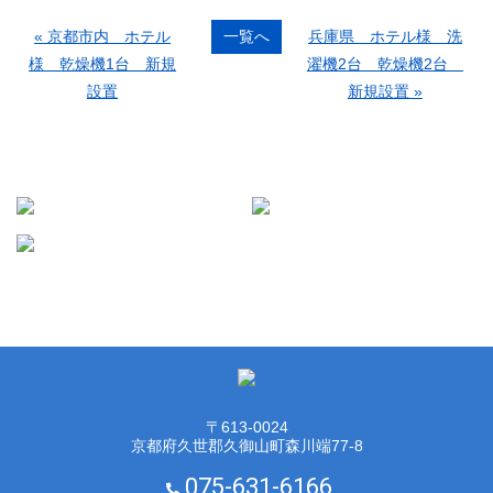
« 京都市内 ホテル
一覧へ
兵庫県 ホテル様 洗
様 乾燥機1台 新規
濯機2台 乾燥機2台
設置
新規設置 »
お問い合わせ
〒613-0024
京都府久世郡久御山町森川端77-8
075-631-6166