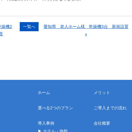
乾燥機2
一覧へ
愛知県 老人ホーム様 乾燥機3台 新規設置
置
»
お問い合わせ
ホーム
メリット
選べる2つのプラン
ご導入までの流れ
導入事例
会社概要
▶ ホテル・旅館