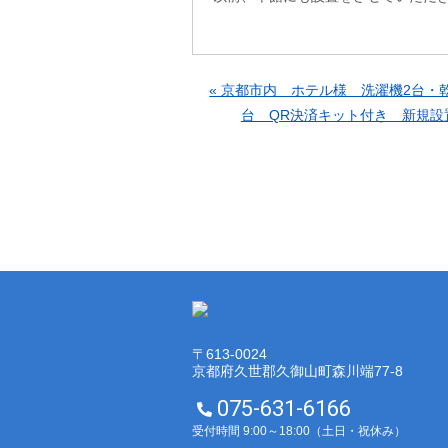
« 京都市内 ホテル様 洗濯機2台・
台 QR決済キット付き 新規設
〒613-0024
京都府久世郡久御山町森川端77-8
075-631-6166
受付時間 9:00～18:00（土日・祝休み）